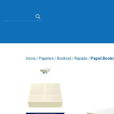
Inicio
Papeles
Bookcel
Rayado
Papel Bookc
/
/
/
/