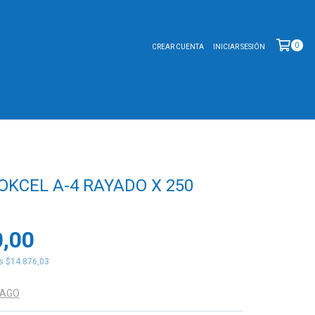
0
CREAR CUENTA
INICIAR SESIÓN
OKCEL A-4 RAYADO X 250
0,00
os
$14.876,03
PAGO