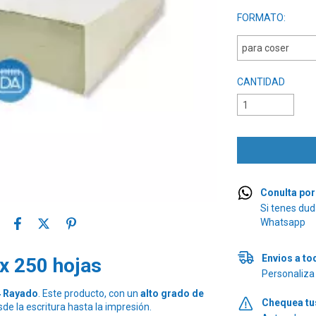
FORMATO:
CANTIDAD
Conulta po
Si tenes dud
Whatsapp
Envios a to
x 250 hojas
Personaliza 
4 Rayado
. Este producto, con un
alto grado de
Chequea tu
sde la escritura hasta la impresión.