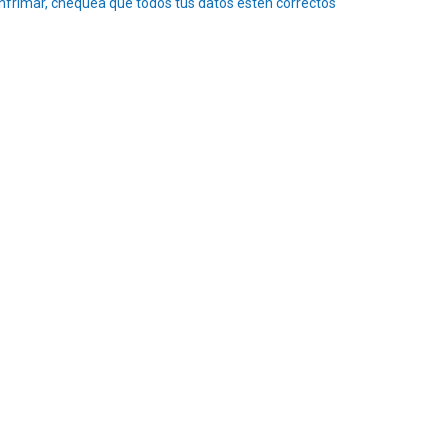
nfrimar, chequea que todos tus datos esten correctos