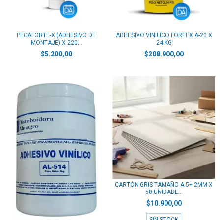
PEGAFORTE-X (ADHESIVO DE
ADHESIVO VINILICO FORTEX A-20 X
MONTAJE) X 220...
24 KG
$5.200,00
$208.900,00
CARTÓN GRIS TAMAÑO A-5+ 2MM X
50 UNIDADE...
$10.900,00
SIN STOCK