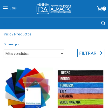
MENÚ
0
Inicio
/
Productos
Ordenar por
FILTRAR