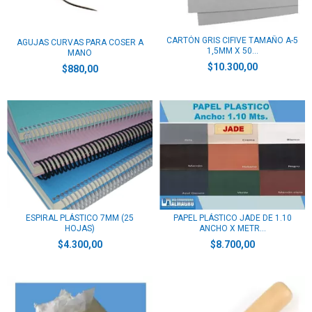
CARTÓN GRIS CIFIVE TAMAÑO A-5
AGUJAS CURVAS PARA COSER A
1,5MM X 50...
MANO
$10.300,00
$880,00
ESPIRAL PLÁSTICO 7MM (25
PAPEL PLÁSTICO JADE DE 1.10
HOJAS)
ANCHO X METR...
$4.300,00
$8.700,00