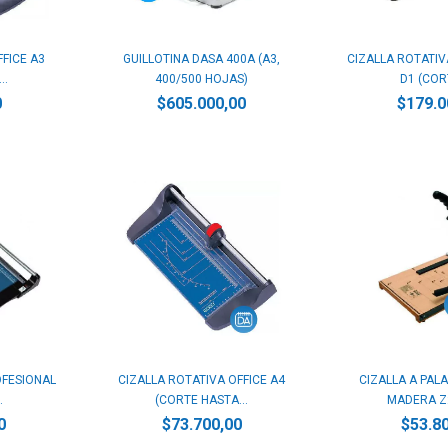
FFICE A3
GUILLOTINA DASA 400A (A3,
CIZALLA ROTATIV
..
400/500 HOJAS)
D1 (CORT
0
$605.000,00
$179.0
OFESIONAL
CIZALLA ROTATIVA OFFICE A4
CIZALLA A PAL
.
(CORTE HASTA...
MADERA Z2
0
$73.700,00
$53.8