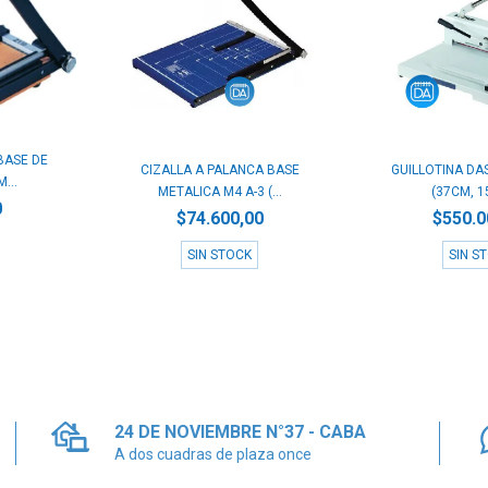
BASE DE
CIZALLA A PALANCA BASE
GUILLOTINA DAS
...
METALICA M4 A-3 (...
(37CM, 15
0
$74.600,00
$550.0
SIN STOCK
SIN S
24 DE NOVIEMBRE N°37 - CABA
A dos cuadras de plaza once