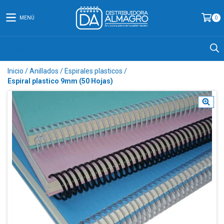
MENÚ
0
Inicio
/
Anillados
/
Espirales plasticos
/
Espiral plastico 9mm (50 Hojas)