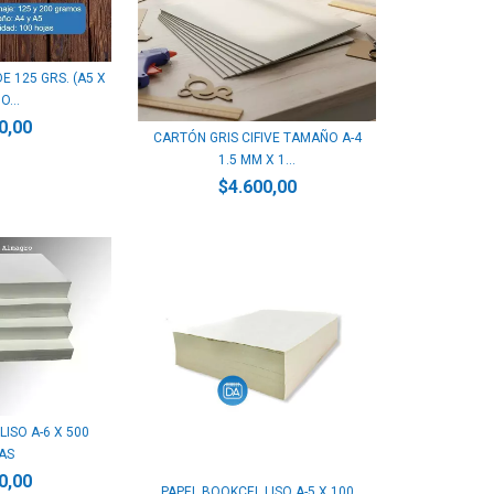
E 125 GRS. (A5 X
O...
0,00
CARTÓN GRIS CIFIVE TAMAÑO A-4
1.5 MM X 1...
$4.600,00
ISO A-6 X 500
AS
0,00
PAPEL BOOKCEL LISO A-5 X 100