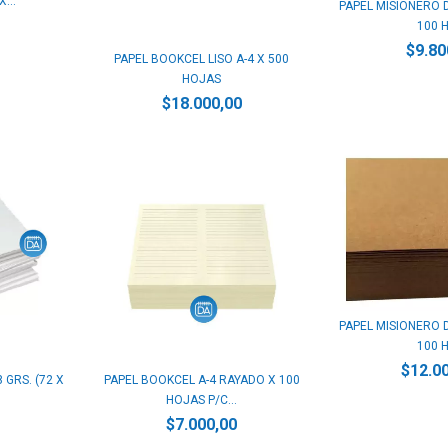
...
PAPEL MISIONERO D
100 H
$9.80
PAPEL BOOKCEL LISO A-4 X 500
HOJAS
$18.000,00
PAPEL MISIONERO D
100 H
$12.0
 GRS. (72 X
PAPEL BOOKCEL A-4 RAYADO X 100
HOJAS P/C...
$7.000,00